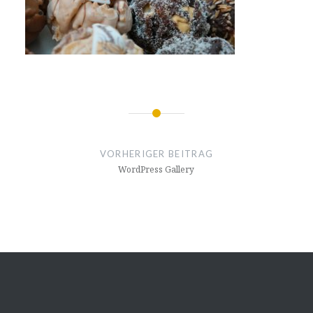
Beitrags-
Navigation
VORHERIGER BEITRAG
WordPress Gallery